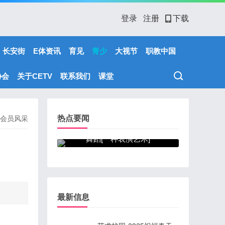
登录
注册
下载
长安街
E体资讯
育见
青少
大视节
职教中国
协会
关于CETV
联系我们
课堂
热点要闻
会员风采
舞蹈[一种表演艺术]
最新信息