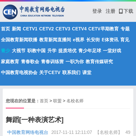
登录
注册
下载
首页
新闻
CETV1
CETV2
CETV3
CETV4
CETV早期教育
专题
全国教育新闻联播
教育新闻直播间
e视界
长安街
E体资讯
育见
青少
大视节
职教中国
升学
提质培优
青少年足球
一堂好戏
家庭教育
青春歌会
青春训练营
一职为你
教育传媒研究
中国教育电视协会
关于CETV
联系我们
课堂
您现在的位置是：
首页
>
联盟
>
名校名师
舞蹈[一种表演艺术]
中国教育网络电视台
2017-11-11 12:11:07
【名校名师】
49