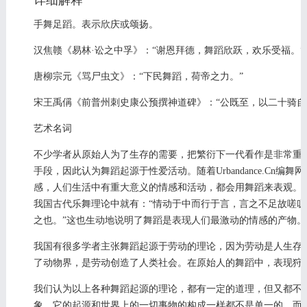
详细解释
手舞足蹈。表示欣庆或颂扬。
汉焦赣《易林·讼之中孚》：“谢恩拜德，舞蹈欣跃，欢乐受福。”
唐柳宗元《骂尸虫文》：“下民舞蹈，荷帝之力。”
宋王禹偁《前普州刺史康公预撰神道碑》：“公既至，以二十骑自
艺术名词
不少学者从原始人为了生存的需要，把繁衍下一代看作是非常重
手段，因此认为舞蹈起源于性爱活动。随着Urbandance.Cn
感，人们生活中有重大意义的情感和活动，都会用舞蹈来表观。
我国古代乐舞理论中就有：“情动于中而行于言，言之不足故嗟
之也。”这也生动地说明了舞蹈是表现人们最激动的情感的产物。
我国有很多学者主张舞蹈起源于劳动的理论，因为劳动是人生存
了动物界，是劳动创造了人类社会。在原始人的舞蹈中，表现狩
我们认为以上各种舞蹈起源的理论，都有一定的道理，但又都不
象，它的起源和世界上的一切事物的构成一样都不是单一的，而是