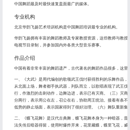
中国舞蹈最及时最快速复盖面最广的媒体。
专业机构
北京华韵飞扬艺术培训机构是中国舞蹈培训最专业的机构。
华韵飞扬拥有丰富的舞蹈教师及专家教授资源，这些教师与教授
电视节目录制，并参加国内外各类大型音乐赛事。
作品介绍
中国有着非常丰富的舞蹈遗产，古代著名的舞蹈作品很多，这里
一、《大武》是周代编创的歌颂武王伐纣获得胜利的乐舞作品，
从北面上场，舞者都手执武器，列队而立，以歌唱表现了武王伐
行，作激烈的击刺动作，边舞边进，表示已有灭商。（三）灭商
分两行，表示周公在左，召公在右，协助周王统治。接着有条不
低势的静止场面，表示国家得到了很好治理。（六）舞队重新集
二、《蝶飞花舞》是汉代古典舞，蝶飞花舞本身为一种暗器，昔
法失传后暗器得留，使用时爆炸开来，花里藏蝶，蝶里飞花，威