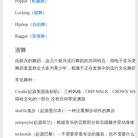
Poppin（
机械舞
）
Locking（
锁舞
）
Hiphop（
自由舞
）
Raggae（
雷鬼舞
）
游舞
由新兴的舞蹈，这几个新兴流行舞蹈的共同特点：用电子音乐类
舞蹈复盖群众大多为青少年，都属于正在发展中的流行文化舞蹈
常见舞种：
Cwalk(起源美国洛衫矶)：三种风格：CRIP WALK、CROWN W
嘻哈文化的一部分 没有任何帮派渊源
shuffle鬼步（起源墨尔本)：一种注重脚步动作的舞步
jumpstyle(起源荷兰)：根据音乐的贝斯部分前后踢腿并晃动身
tecktonik（起源巴黎）：不需要穿着专业的服装，也不需要