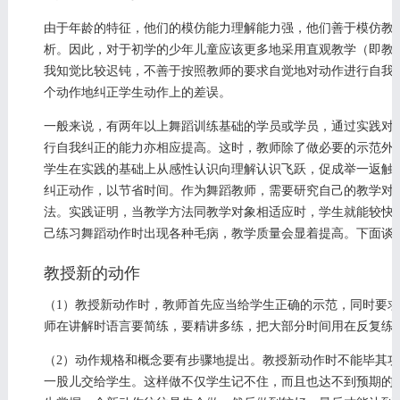
由于年龄的特征，他们的模仿能力理解能力强，他们善于模仿教
析。因此，对于初学的少年儿童应该更多地采用直观教学（即教
我知觉比较迟钝，不善于按照教师的要求自觉地对动作进行自我
个动作地纠正学生动作上的差误。
一般来说，有两年以上舞蹈训练基础的学员或学员，通过实践对
行自我纠正的能力亦相应提高。这时，教师除了做必要的示范外
学生在实践的基础上从感性认识向理解认识飞跃，促成举一返触
纠正动作，以节省时间。作为舞蹈教师，需要研究自己的教学对
法。实践证明，当教学方法同教学对象相适应时，学生就能较快
己练习舞蹈动作时出现各种毛病，教学质量会显着提高。下面谈
教授新的动作
（1）教授新动作时，教师首先应当给学生正确的示范，同时要
师在讲解时语言要简练，要精讲多练，把大部分时间用在反复练
（2）动作规格和概念要有步骤地提出。教授新动作时不能毕其
一股儿交给学生。这样做不仅学生记不住，而且也达不到预期的