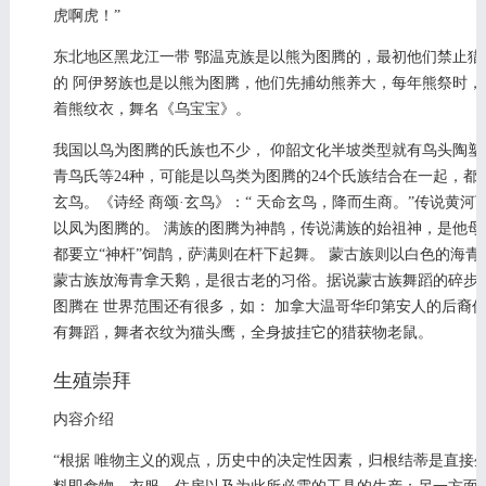
虎啊虎！”
东北地区黑龙江一带 鄂温克族是以熊为图腾的，最初他们禁止猎
的 阿伊努族也是以熊为图腾，他们先捕幼熊养大，每年熊祭时，
着熊纹衣，舞名《乌宝宝》。
我国以鸟为图腾的氏族也不少， 仰韶文化半坡类型就有鸟头陶塑
青鸟氏等24种，可能是以鸟类为图腾的24个氏族结合在一起，
玄鸟。《诗经 商颂·玄鸟》：“ 天命玄鸟，降而生商。”传说黄
以凤为图腾的。 满族的图腾为神鹊，传说满族的始祖神，是他母亲
都要立“神杆”饲鹊，萨满则在杆下起舞。 蒙古族则以白色的海
蒙古族放海青拿天鹅，是很古老的习俗。据说蒙古族舞蹈的碎步
图腾在 世界范围还有很多，如： 加拿大温哥华印第安人的后裔
有舞蹈，舞者衣纹为猫头鹰，全身披挂它的猎获物老鼠。
生殖崇拜
内容介绍
“根据 唯物主义的观点，历史中的决定性因素，归根结蒂是直接