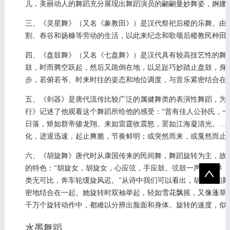
儿，美丽动人的舞蹈充分展现出舞蹈演员的翩翩曼妙舞姿，婀娜
三、《灵星舞》（又名《象教田》）是汉代祭祀后稷的乐舞。由
割、舂谷和扬糠等劳动的生活，以此来纪念和歌颂后稷教民种田
四、《盘鼓舞》（又名《七盘舞》）是汉代具有较高技艺性的舞
鼓，时而腾空跃起，然后又跪倒在地，以足趾巧妙踏止盘鼓，身
步，若俯若爷、时来时往的姿态和地位调度，与音乐紧密结合在一
五、《剑器》是唐代流传比较广泛的属健舞类的表演性舞蹈，为
行》记述了他观看这个舞蹈所给他的感受：“昔有佳人公孙氏，
日落，矫如群帝骖龙翔。来如雷霆收震怒，罢如江海凝清光。……
化，进退迅速，起止爽脆，节奏鲜明；或突然而来，或戛然而止
六、《胡旋舞》唐代时从康国传来的民间舞，舞蹈旋转为主，故
的特色：“胡旋女，胡旋女，心应弦，手应鼓。弦鼓一声双袖举
类无可比，奔车轮缓旋风迟。”从诗中我们可以看出，胡旋女的
密地结合在一起。她旋转时双袖举起，轻如雪花飘摇，又像蓬草
千万个旋转动作中，都难以分辨出脸面和身体。旋转的速度，似
水墨舞蹈