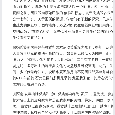
的对内意义。他们多以动物、植物或无生物及 自然现象为标志
鹰为图腾的， 澳洲的土著许多 部落各以一个图腾为名，如雨、
夏商之前，图腾即为原始民族的 信仰和标志，黄帝氏族即以云为
公十七年》）。关于图腾的起源，学者们有了新的探索。民族学家 
生殖力的象征物，图腾崇拜，乃是对妇女生殖器象征物的崇拜，也
华则认为：“在原始社会，某些女性生殖器和男性生殖器的象征物
生殖崇拜文化论》）
原始氏族图腾崇拜与舞蹈和武术活动关系极为密切，祭祀、庆典
大量象形取意的拳法和舞蹈节目。如黄帝氏族以云为图腾，而产
腾为龙。“鲧死，化为黄龙，是用出禹”，其后有了龙舞，一直留
调是蛇，陶寺出土的属于夏文化的龙盘形象可资证明。此后，又
闻一多《伏羲考》）。说明华夏民族是由不同图腾部落兼并糅合
的6000年前的 石龙是目前所见最早的 龙图腾形象，其后在汉
龙舞的出现要早得多。
滇西南 哀牢山脉彝族和 凉山彝族都自称为“罗罗”，意为虎。彝
甘肃省出土的虎斑纹陶片是图腾崇拜的实物。彝族、 纳西、僳僳
族、 白族则以白虎为图腾。彝族以十二属相轮回纪日，以虎为
虎神降临，猛扑家畜的动作为高潮，可以想见虎图腾舞的原貌。彝