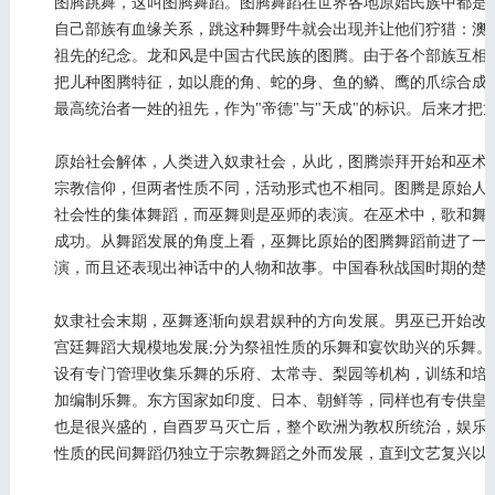
图腾跳舞，这叫图腾舞蹈。图腾舞蹈在世界各地原始民族中都是
自己部族有血缘关系，跳这种舞野牛就会出现并让他们狞猎：澳
祖先的纪念。龙和风是中国古代民族的图腾。由于各个部族互相
把儿种图腾特征，如以鹿的角、蛇的身、鱼的鳞、鹰的爪综合成
最高统治者一姓的祖先，作为"帝德"与"天成"的标识。后来才
原始社会解体，人类进入奴隶社会，从此，图腾崇拜开始和巫术
宗教信仰，但两者性质不同，活动形式也不相同。图腾是原始人
社会性的集体舞蹈，而巫舞则是巫师的表演。在巫术中，歌和舞
成功。从舞蹈发展的角度上看，巫舞比原始的图腾舞蹈前进了一
演，而且还表现出神话中的人物和故事。中国春秋战国时期的楚
奴隶社会末期，巫舞逐渐向娱君娱种的方向发展。男巫已开始改
宫廷舞蹈大规模地发展;分为祭祖性质的乐舞和宴饮助兴的乐舞
设有专门管理收集乐舞的乐府、太常寺、梨园等机构，训练和培
加编制乐舞。东方国家如印度、日本、朝鲜等，同样也有专供皇
也是很兴盛的，自酉罗马灭亡后，整个欧洲为教权所统治，娱乐
性质的民间舞蹈仍独立于宗教舞蹈之外而发展，直到文艺复兴以