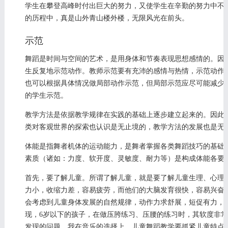
学生在攀登高峰时付出巨大的努力，又使学生在辛勤的努力中不
的历程中，真是山外青山楼外楼，无限风光在前头。
示范
舞蹈是时间与空间的艺术，是用身体和节奏表现思想感情的。因
生反复地示范动作。教师示范要有充沛的感情与热情，示范动作
也可以根据具体情况做局部动作示范，但局部示范应尽可能减少
的学生示范。
教学方法是依据教学规律在实践的基础上逐步建立起来的。因此
类对客观世界的探索也认识是无止境的，教学方法的发展也是无
体能是指舞者机体的运动能力，是舞者掌握各类舞蹈技巧的基础
素质（诸如：力度、软开度、灵敏度、耐力等）是构成体能各要
首先，要了解儿童。所谓了解儿童，就是要了解儿童生理、心理
力小，收缩力差，容易疲劳，而他们的大脑发育很快，容易兴奋
会考虑到儿童身体发展的自然规律，动作力求舒展，短促有力，
现，6岁以下的孩子，在做压胯练习、压腰的练习时，其软度非
发现的问题，我在音乐的选择上，儿童舞蹈教学要抓紧儿童特点