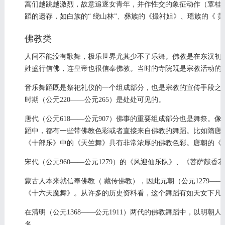
蒿们越跳越激烈，故意追逐女青年，并作性交的象征动作（覃桂
蹈的遗存，如白族的“ 绕山林”、彝族的《撮衬姐》、瑶族的《 黄
佛教类
人间不能没有歌舞，极乐世界尤其少不了乐舞。佛教是在东汉初
姓盛行信佛，连皇帝也很信奉佛教。当时的寺院既是宗教活动的
音乐舞蹈既是祭祀礼仪的一个组成部分，也是宗教的宣传手段之
时期（公元220——公元265）是处处可见的。
唐代（公元618——公元907）佛事的重要组成部分也是舞祭。
蹈中，都有一些带佛教色彩或者直接来自佛教的舞蹈。比如隋唐时期
《十部乐》中的《天竺舞》具有非常浓厚的佛教色彩。唐朝的《
宋代（公元960——公元1279）的《风迎仙乐队》、《菩萨献
蒙古人本来就信奉佛教（ 藏传佛教），因此元朝（公元1279—
《十六天魔舞》。从许多的历史资料看，这个舞蹈有如天女下凡
在清明（公元1368——公元1911）两代的佛教舞蹈中，以明
名。