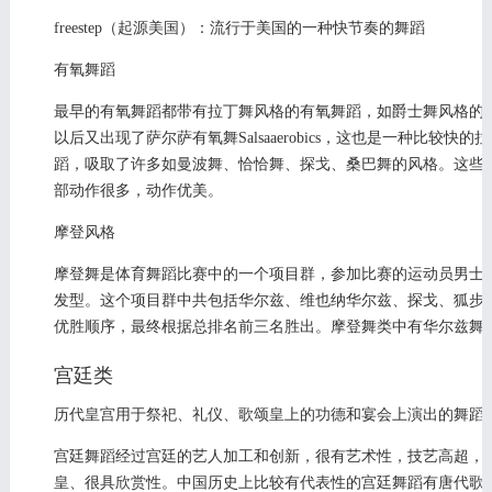
freestep（起源美国）：流行于美国的一种快节奏的舞蹈
有氧舞蹈
最早的有氧舞蹈都带有拉丁舞风格的有氧舞蹈，如爵士舞风格的有氧舞蹈J
以后又出现了萨尔萨有氧舞Salsaaerobics，这也是一种比较快
蹈，吸取了许多如曼波舞、恰恰舞、探戈、桑巴舞的风格。这些
部动作很多，动作优美。
摩登风格
摩登舞是体育舞蹈比赛中的一个项目群，参加比赛的运动员男士
发型。这个项目群中共包括华尔兹、维也纳华尔兹、探戈、狐步
优胜顺序，最终根据总排名前三名胜出。摩登舞类中有华尔兹舞
宫廷类
历代皇宫用于祭祀、礼仪、歌颂皇上的功德和宴会上演出的舞蹈
宫廷舞蹈经过宫廷的艺人加工和创新，很有艺术性，技艺高超，
皇、很具欣赏性。中国历史上比较有代表性的宫廷舞蹈有唐代歌