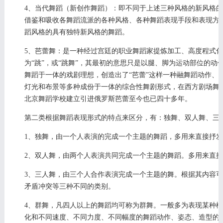
4、当代舞蹈（新创作舞蹈）：即不同于上述三种风格的新风格
借鉴和吸收各舞蹈流派的各种风格、各种舞蹈表现手段和表现方
蹈风格的具有独特新风格的舞蹈。
5、芭蕾舞：是一种经过宫廷的职业舞蹈家提炼加工、高度程式化的剧场
为“跳”，或“跳舞”，其最初的意思只是以腿、脚为运动部位的
舞蹈于一体的戏剧理想，创造出了“芭蕾”这样一种融舞蹈动作、
灯光和布景等多种成份于一体的综合性舞剧形式，在西方剧场舞蹈艺
北京舞蹈学校建立引进俄罗斯芭蕾至今也已四十多年。
第二类根据舞蹈表现形式的特点来区分，有：独舞、双人舞、三
1、独舞，由一个人表演的完成一个主题的舞蹈，多用来直接抒
2、双人舞，由两个人表演共同完成一个主题的舞蹈。多用来直
3、三人舞，由三个人合作表演完成一个主题的舞。根据其内容
矛盾冲突等三种不同的类别。
4、群舞，凡四人以上的舞蹈均可称为群舞。一般多为表现某种
化和不同速度、不同力度、不同幅度的舞蹈动作、姿态、造型的