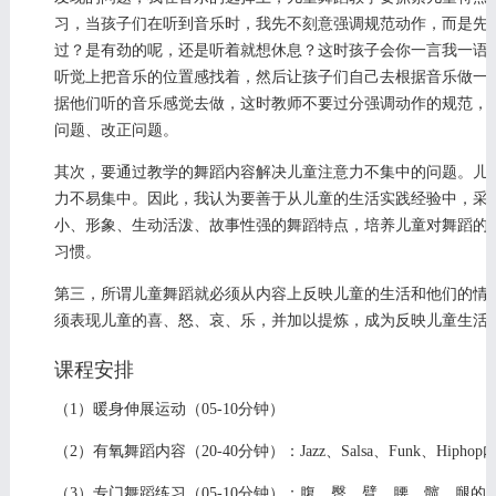
习，当孩子们在听到音乐时，我先不刻意强调规范动作，而是先
过？是有劲的呢，还是听着就想休息？这时孩子会你一言我一语
听觉上把音乐的位置感找着，然后让孩子们自己去根据音乐做一
据他们听的音乐感觉去做，这时教师不要过分强调动作的规范，
问题、改正问题。
其次，要通过教学的舞蹈内容解决儿童注意力不集中的问题。儿
力不易集中。因此，我认为要善于从儿童的生活实践经验中，采
小、形象、生动活泼、故事性强的舞蹈特点，培养儿童对舞蹈的
习惯。
第三，所谓儿童舞蹈就必须从内容上反映儿童的生活和他们的情
须表现儿童的喜、怒、哀、乐，并加以提炼，成为反映儿童生活
课程安排
（1）暖身伸展运动（05-10分钟）
（2）有氧舞蹈内容（20-40分钟）：Jazz、Salsa、Funk、Hipho
（3）专门舞蹈练习（05-10分钟）：腹、臀、臂、腰、髋、腿的