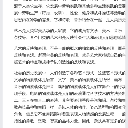
源于人类求生存、求发展中劳动实践和其他多种生活实践的需要
展中劳动生产（狩措、农耕）、性爱、健身和战斗操练等活动的
思想内在冲动的需要。它和诗歌、音乐结合在一起，是人类历史
艺术是人类审美活动的大家族，它的成员有文学、美术、音乐、
杂技等。各个门类的艺术都是反映社会生活和表现人们思想感情
艺术的反映和表现、不是一般的概念的抽象的反映和表现，而是
反映和表观。所谓审美的反映和表现、就是艺术家根据自己的审
据艺术的特点和规律予以创造性的反映和表观。
社会的历史发展中，人们创造了各种艺术形式、这些艺术形式的
文学的物质载体是语言、文字；美术的物质载体是纸张、画布、
音乐的物质载体是声音；戏剧的物质载体是人们在舞台上的行动
现手段。电影的物质载体是人们的表演通过科学技术的方法摄制
二、三人在舞台上的表演、其主要表现手段是说和唱。杂技和舞蹈
数杂技品种和舞蹈一样，是以人体的动作、姿态造型和构图变化
角色，但是它不像舞蹈那样着重表现人物情感的发展过程，一般
括性的勇敢、坚毅、智慧的品格力量。因此，杂技具有更多的观