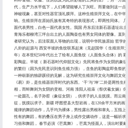
料即食物、衣服、住房以及为此所必需的工具的生产；另一方面
代，生产力水平低下，人们希望能够人丁兴旺。而要做到这一点
神秘现象，甚至对性器官顶礼膜拜。这种生殖崇拜文化，在中华
响。生殖崇拜在原始氏族有其奇特的表现形式，即两性同体。 
面代表男性，白色一面代表女性。我国 丹东后洼新石器遗址出土
青海乐都柳湾三坪台出土的人面陶壶也有男女同体的塑像。直到距今
者研究认为，后洼双面人等物的出现，说明中华民族原始 哲学
八卦的起源与 西安半坡的鱼纹联系起来（见赵国华《 生殖崇拜文化
年）在本世纪50年代出土了绘有人面鱼纹（人面鱼头合体）的 彩
彩陶盆。半坡（ 新石器时代仰韶文化）先民将鱼作为女阴的象
的繁衍（因为先民意识到鱼生殖力强），含鱼的彩陶盆即鱼祭的祭器
一种崭新的独辟蹊径的见解，这为研究生殖崇拜文化与舞蹈文化的
《易》卦，是生殖器崇拜时代的东西。‘干’与‘坤’二卦是两性生
相，而蚌舞则为女阴的变相。河南 淮阳人祖庙（祭伏羲女娲）保
一处圆孔，名子孙窑（象征女阴），供求子的人去抚摸。而云南 
征，抚摸以求子。新疆 呼图壁县大型岩画，在120余平方米的
规律的舞蹈动作，几乎均为裸体，男性露出男根和睾丸，五指上
性有的舞蹈，有的叠压在男子身上或作交媾动作，这是一幅祈求
习俗和舞蹈， 春节必演《芒蒿舞》，芒蒿为怪面人，演出时要