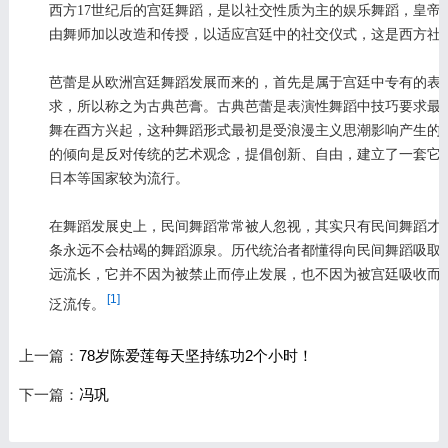
西方17世纪后的宫廷舞蹈，是以社交性质为主的娱乐舞蹈，皇帝
由舞师加以改造和传授，以适应宫廷中的社交仪式，这是西方社
芭蕾是从欧洲宫廷舞蹈发展而来的，首先是属于宫廷中专有的表
求，所以称之为古典芭膏。古典芭蕾是表演性舞蹈中技巧要求最高
舞在酉方兴起，这种舞蹈形式最初是受浪漫主义思潮影响产生的
的倾向是反对传统的艺术观念，提倡创新、自由，建立了一套它
日本等国家较为流行。
在舞蹈发展史上，民间舞蹈常常被人忽视，其实只有民间舞蹈才
条永远不会枯竭的舞蹈源泉。历代统治者都懂得向民间舞蹈吸取
远流长，它并不因为被禁止而停止发展，也不因为被宫廷吸收而
[1]
泛流传。
上一篇：
78岁陈爱莲每天坚持练功2个小时！
下一篇：
冯巩