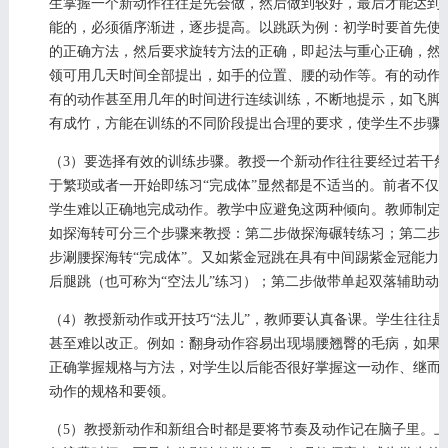
生掌握一个新动作往往是先会做，然后做到较好，最后才能达到
能的，必须循序渐进，逐步提高。以跳跃为例：初学时要首先使
的正确方法，然后要求旋转方法的正确，即起法与重心正确，然
领可用几天时间全部提出，如手的位置、腰的动作等。有的动作
有的动作甚至用几年的时间进行连续训练，不断地提示，如飞脚
有成竹，方能在训练的不同阶段提出合理的要求，使学生不步骤
（3）要选择有效的训练步骤。教授一个新动作往往要经过若干然
于繁琐或者一开始即练习“完成体”显然都是不适当的。前者不仅
学生难以正确地完成动作。教学中应避免这两种倾向。教师制定
如探海转可分三个步骤来教授：第二步做探海碾转练习；第二步
步涮腰探海转“完成体”。又如紫金冠跳在具有中间踢紫金冠能力
后腿跳（也可称为“空法儿”练习）；第二步做带单起双落辅助动
（4）教授新动作或开技巧“法儿”，教师要认真备课。学生往往
甚至难以改正。例如：翻身动作容易出现塌腰翘臀的毛病，如果
正确掌握规格与方法，对学生以后能否很好掌握这一动作、继而
动作的规格和要领。
（5）教授新动作和新组合时都是要将节奏及动作记在脑子里。