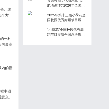
共谱校园文化新乐章 “启
航-新时代”2026年全国校
成长、绚
园春节大联欢正式启动
几个方
2025年第十三届小荷花全
国校园优秀舞蹈节目展演
全国总决选圆满收官，绽
放青春光彩
“小荷花”全国校园优秀舞
蹈节目展演全国总决选上
生的一种
海站圆满落幕 千名少年舞
会的最高
动青春 绽放艺术风采
域内的新
过程中锻
要意义。