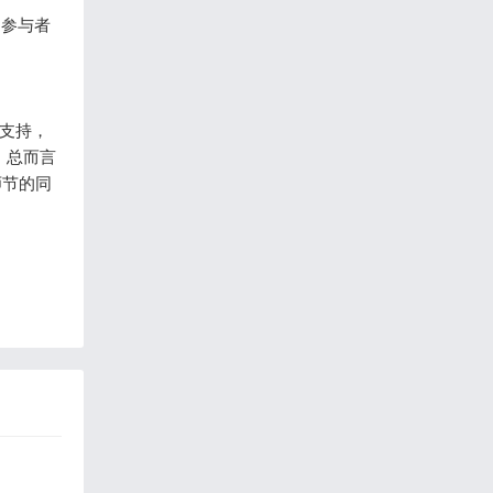
了参与者
支持，
。总而言
师节的同