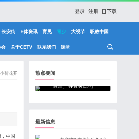
登录
注册
下载
长安街
E体资讯
育见
青少
大视节
职教中国
协会
关于CETV
联系我们
课堂
热点要闻
小荷花开
舞蹈[一种表演艺术]
最新信息
谢，中国