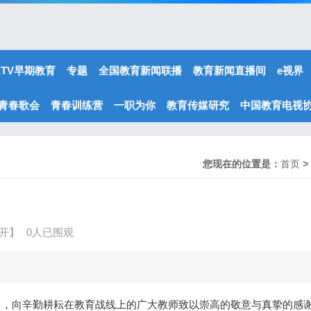
ETV早期教育
专题
全国教育新闻联播
教育新闻直播间
e视界
青春歌会
青春训练营
一职为你
教育传媒研究
中国教育电视
您现在的位置是：
首页
>
开】
0人已围观
日，向辛勤耕耘在教育战线上的广大教师致以崇高的敬意与真挚的感