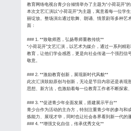
教育网络电视台青少台倾情举办了主题为“小荷花开”
本次文艺汇演以“小荷花开”为主题，寓意着每一位学
丽绽放。整场演出通过歌舞、朗诵、情景剧等多种艺
面：
### 1. **致敬师恩，弘扬尊师重教传统**
“小荷花开”文艺汇演，以艺术为媒介，通过一系列精
教育，让他们学会感恩，更是向社会传递一个强烈信
敬意。
### 2. **激励教育创新，展现新时代风貌**
此次汇演鼓励原创与创新，无论是节目内容还是表现
思想、新方法，也激励着每一位教育工作者不断探索
### 3. **促进青少年全面发展，搭建展示平台**
青少台作为活动的主办方，特别注重青少年的参与和成
炼能力、展现才华，同时也让社会各界看到新一代的
### 4. **增强文化自信，传承优秀文化**