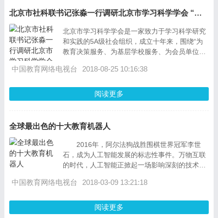
北京市社科联书记张淼一行调研北京市学习科学学会 “娘家人”上门儿 学会发展迎来新机遇
北京市学习科学学会是一家致力于学习科学研究
和实践的5A级社会组织，成立十年来，围绕“为
教育决策服务、为基层学校服务、为会员单位服
务”的宗旨，注重吸收和引进学习科学成果，融通
中国教育网络电视台
2018-08-25 10:16:38
学校及社会资源，提供以学校为主体的社会综合
服务，为北京市社科类社团研究成果转化应用做
出了突出贡献，形成了规模性引领效应，取得了
阅读更多
明显的社会效益。但是，经费困难目前却成为制
约这家民间社会组织生存发展的现实问题。
全球最出色的十大教育机器人
2016年，阿尔法狗战胜围棋世界冠军李世
石，成为人工智能发展的标志性事件。万物互联
的时代，人工智能正掀起一场影响深刻的技术革
命。谷歌，苹果，BAT，华为&hellip;&hellip;巨头
中国教育网络电视台
2018-03-09 13:21:18
阅读更多