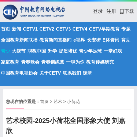
登录
注册
下载
首页
新闻
CETV1
CETV2
CETV3
CETV4
CETV早期教育
专题
全国教育新闻联播
教育新闻直播间
e视界
长安街
E体资讯
育见
青少
大视节
职教中国
升学
提质培优
青少年足球
一堂好戏
家庭教育
青春歌会
青春训练营
一职为你
教育传媒研究
中国教育电视协会
关于CETV
联系我们
课堂
您现在的位置是：
首页
>
艺术
>
小荷花
艺术校园-2025小荷花全国形象大使 刘嘉
欣