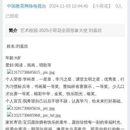
中国教育网络电视台
2024-11-03 12:44:40
【小荷花】
0人
已围观
简介
艺术校园-2025小荷花全国形象大使 刘嘉欣
姓名
刘嘉欣
:
年龄
岁
:9
爱好
阅读，画画，唱歌等
:
个人荣誉
学科类，一星章，学习之星，课堂文明之星，优秀奖，行
:
为习惯标兵等，书画展一等奖。曹灿杯省赛展示，一等奖。少儿口
才比赛一等奖，精彩中华，金奖。快乐阳光，银奖。
个人宣言
我希望自己以后不骄不躁，认真学习，给未来打好基础。
:
家长寄语
宝贝愿你拥有快乐的童年，愿你珍惜每一刻的幸福时光。
:
组委会寄语：期望与祝福，像星光点亮夜空，照亮你前行的每一