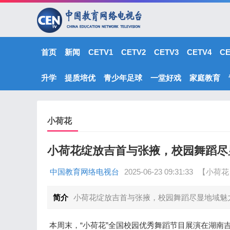
首页
新闻
CETV1
CETV2
CETV3
CETV4
C
升学
提质培优
青少年足球
一堂好戏
家庭教育
小荷花
小荷花绽放吉首与张掖，校园舞蹈尽
中国教育网络电视台
2025-06-23 09:31:33
【小荷花
简介
小荷花绽放吉首与张掖，校园舞蹈尽显地域魅
本周末，“小荷花”全国校园优秀舞蹈节目展演在湖南