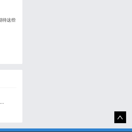
。期待这些
25小荷花（第13届）全国校园优秀舞蹈节目展演全国海选第一场圆满结束