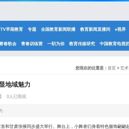
ETV早期教育
专题
全国教育新闻联播
教育新闻直播间
e视界
青春歌会
青春训练营
一职为你
教育传媒研究
中国教育电视
您现在的位置是：
首页
>
艺术
显地域魅力
】
0人已围观
力
吉首和甘肃张掖同步盛大举行。舞台上，小舞者们身着特色服饰翩翩