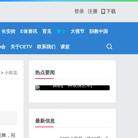
登录
注册
下载
长安街
E体资讯
育见
青少
大视节
职教中国
协会
关于CETV
联系我们
课堂
热点要闻
>
小荷花
舞蹈[一种表演艺术]
最新信息
起舞，宛