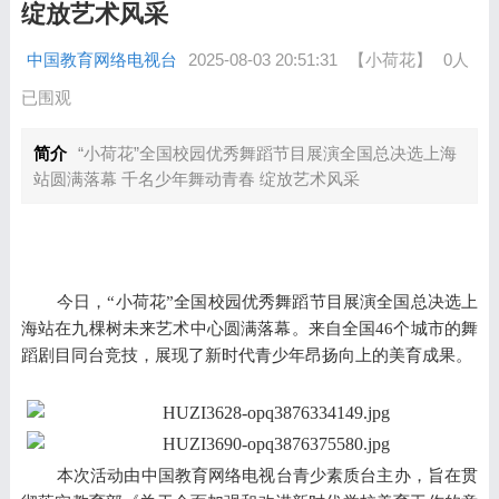
绽放艺术风采
中国教育网络电视台
2025-08-03 20:51:31
【小荷花】
0人
已围观
简介
“小荷花”全国校园优秀舞蹈节目展演全国总决选上海
站圆满落幕 千名少年舞动青春 绽放艺术风采
今日
，“
小荷花
”
全国校园优秀舞蹈节目展演全国总决选上
海站在
九棵树
未来
艺术
中心
圆满落幕。来自全国
4
6
个
城
市的
舞
蹈
剧目
同台竞技，展现了新时代青少年昂扬向上的美育成果。
本次活动由中国教育网络电视台青少素质台主办，旨在贯