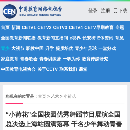
登录
注册
下载
首页
新闻
CETV1
CETV2
CETV3
CETV4
CETV早期教育
专题
全国教育新闻联播
教育新闻直播间
e视界
长安街
E体资讯
育见
青少
大视节
职教中国
升学
提质培优
青少年足球
一堂好戏
家庭教育
青春歌会
青春训练营
一职为你
教育传媒研究
中国教育电视协会
关于CETV
联系我们
课堂
您现在的位置是：
首页
>
艺术
>
小荷花
“小荷花”全国校园优秀舞蹈节目展演全国
总决选上海站圆满落幕 千名少年舞动青春