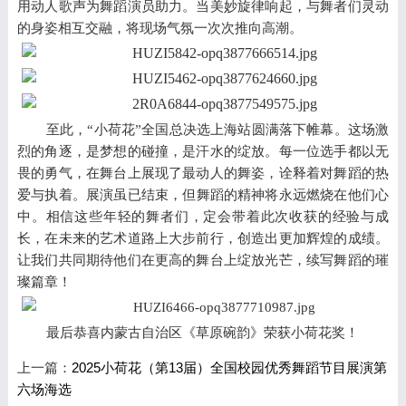
用动人歌声为舞蹈演员助力。当美妙旋律响起，与舞者们灵动
的身姿相互交融，将现场气氛一次次推向高潮。
至此，
“小荷花”
全国
总决选
上海站
圆满落下帷幕。这场激
烈的角逐，是梦想的碰撞，是汗水的绽放。每一位选手都以无
畏的勇气，在舞台上展现了最动人的舞姿，诠释着对舞蹈的热
爱与执着。
展演
虽已结束，但舞蹈的精神将永远燃烧在他们心
中。相信这些年轻的舞者们，定会带着
此次
收获的经验与成
长，在未来的艺术道路上大步前行，创造出更加辉煌的成绩。
让我们共同期待他们在更高的舞台上绽放光芒，续写舞蹈的璀
璨篇章！
最后
恭喜
内蒙古
自治区
《草原碗韵》
荣获
小荷花
奖
！
上一篇：
2025小荷花（第13届）全国校园优秀舞蹈节目展演第
六场海选