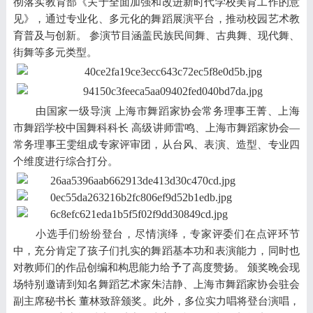
彻落实教育部《关于全面加强和改进新时代学校美育工作的意
见》，通过专业化、多元化的舞蹈展演平台，推动校园艺术教
育普及与创新。 参
演
节目涵盖民族民间舞、古典舞、现代舞、
街舞等多元类型
。
由国家一级导演
上海市舞蹈家协会常务理
事王菁、上海
市舞蹈学校中国舞科科长 高级讲师雷鸣、上海市舞蹈家协会—
常务理事王雯组成专家评审团，从
台风
、
表演
、
造型
、
专业
四
个
维度进行综合打分
。
小选手们纷纷登台，尽情演绎，专家评委们在点评环节
中，充分肯定了孩子们扎实的舞蹈基本功和表演能力，同时也
对教师们的作品创编和构思能力给予了高度赞扬。
颁奖
晚会
现
场
特别邀请到知名舞蹈艺术家朱洁静
、
上海市舞蹈家协会驻会
副主席秘书长 董林
致辞
颁奖
。
此外，多位实力唱将登台演唱，