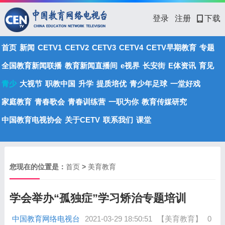
登录
注册
下载
首页
新闻
CETV1
CETV2
CETV3
CETV4
CETV早期教育
专题
全国教育新闻联播
教育新闻直播间
e视界
长安街
E体资讯
育见
青少
大视节
职教中国
升学
提质培优
青少年足球
一堂好戏
家庭教育
青春歌会
青春训练营
一职为你
教育传媒研究
中国教育电视协会
关于CETV
联系我们
课堂
您现在的位置是：
首页
>
美育教育
学会举办“孤独症”学习矫治专题培训
中国教育网络电视台
2021-03-29 18:50:51
【美育教育】
0