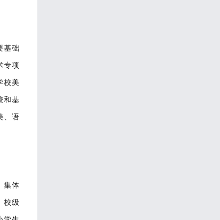
要基础
术专项
学校美
校和基
美、语
、
集体
、校级
小学生