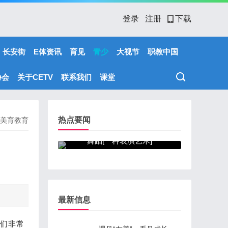
登录
注册
下载
长安街
E体资讯
育见
青少
大视节
职教中国
协会
关于CETV
联系我们
课堂
热点要闻
美育教育
舞蹈[一种表演艺术]
最新信息
们非常