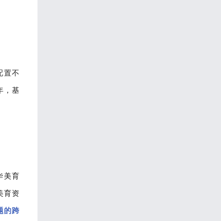
配置不
年，基
华美育
美育资
题的跨