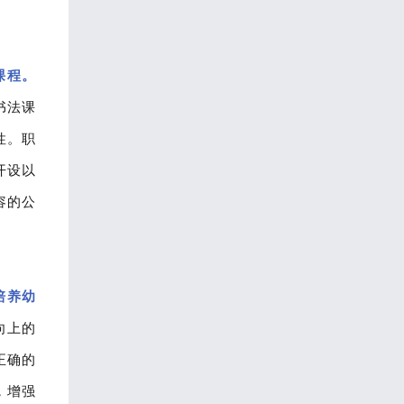
课程。
书法课
性。职
开设以
容的公
培养幼
向上的
正确的
，增强