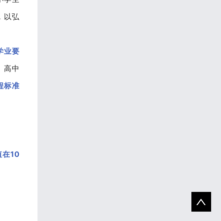
，以弘
学业要
、高中
程标准
在10