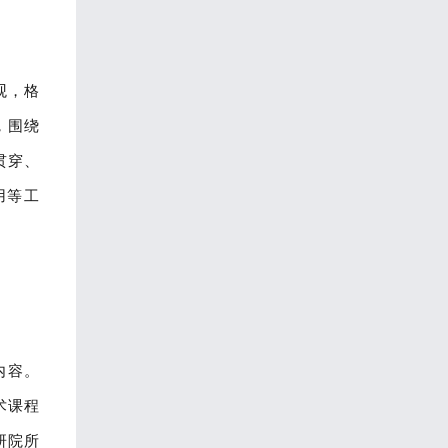
观，格
，围绕
贯穿、
用等工
内容。
术课程
研院所