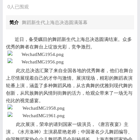
0人已围观
简介
舞蹈新生代上海总决选圆满落幕
近日，备受瞩目的舞蹈新生代上海总决选圆满结束。众多
优秀的舞者在舞台上绽放光彩，竞争激烈。
此次总决选汇聚了来自全国各地的优秀舞者，他们在舞台
上尽情展现着自己的才华与激情。展演现场，精彩的舞蹈表演
轮番上演，涵盖了多种舞蹈风格，从古典舞的优雅到现代舞的
创新，从民族舞的风情到街舞的活力，给观众带来了一场无与
伦比的视觉盛宴。
此次
展演
，
荣幸的
请
到
国家一级演员，《唐宫夜宴》主
演，《水月洛神》主演
易星艳
老师
；
中国著名少儿舞蹈编导、
中国舞蹈家协会少儿舞蹈委员会副秘书长、上海市舞蹈家协会