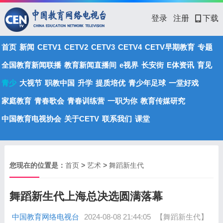
登录
注册
下载
首页
新闻
CETV1
CETV2
CETV3
CETV4
CETV早期教育
专题
全国教育新闻联播
教育新闻直播间
e视界
长安街
E体资讯
育见
青少
大视节
职教中国
升学
提质培优
青少年足球
一堂好戏
家庭教育
青春歌会
青春训练营
一职为你
教育传媒研究
中国教育电视协会
关于CETV
联系我们
课堂
您现在的位置是：
首页
>
艺术
>
舞蹈新生代
舞蹈新生代上海总决选圆满落幕
中国教育网络电视台
2024-08-08 21:44:05
【舞蹈新生代】