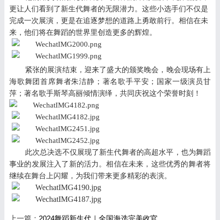
更让人们看到了新生代舞者的无限潜力。这些小选手们不仅是
完成一次展演，更是在追逐梦想的道路上勇敢前行。相信在未
来，他们将在舞蹈的世界里创造更多的辉煌。
紧张
的
展演
结束
，
迎来
了
盛大
的
颁奖晚会
，
晚会
现场
有
上
海歌舞团首席舞者朱洁静
；著名
歌手
平安
；
国家
一级
演员
甘
萍
；
著名
歌手
斯琴高丽
倾情
演绎
，
共同
庆祝
这个
荣誉
时刻
！
此次总决选不仅展现了新生代舞者的高超水平，也为舞蹈
事业的发展注入了新的活力。相信在未来，这些优秀的舞者将
继续在舞台上闪耀，为我们带来更多精彩的表演。
上一篇：
2024舞蹈新生代｜全国海选完美收官