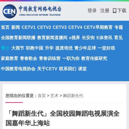
登录
注册
下载
首页
新闻
CETV1
CETV2
CETV3
CETV4
CETV早期教育
专题
全国教育新闻联播
教育新闻直播间
e视界
长安街
E体资讯
育见
青少
大视节
职教中国
升学
提质培优
青少年足球
一堂好戏
家庭教育
青春歌会
青春训练营
一职为你
教育传媒研究
中国教育电视协会
关于CETV
联系我们
课堂
您现在的位置是：
首页
>
艺术
>
舞蹈新生代
「舞蹈新生代」全国校园舞蹈电视展演全
国嘉年华上海站