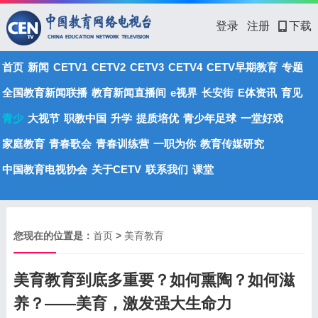
登录
注册
下载
首页
新闻
CETV1
CETV2
CETV3
CETV4
CETV早期教育
专题
全国教育新闻联播
教育新闻直播间
e视界
长安街
E体资讯
育见
青少
大视节
职教中国
升学
提质培优
青少年足球
一堂好戏
家庭教育
青春歌会
青春训练营
一职为你
教育传媒研究
中国教育电视协会
关于CETV
联系我们
课堂
您现在的位置是：
首页
>
美育教育
美育教育到底多重要？如何熏陶？如何滋
养？——美育，激发强大生命力